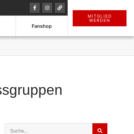
MITGLIED
WERDEN
Fanshop
essgruppen