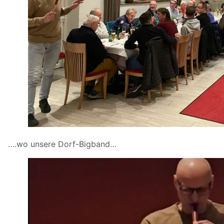
….wo unsere Dorf-Bigband…